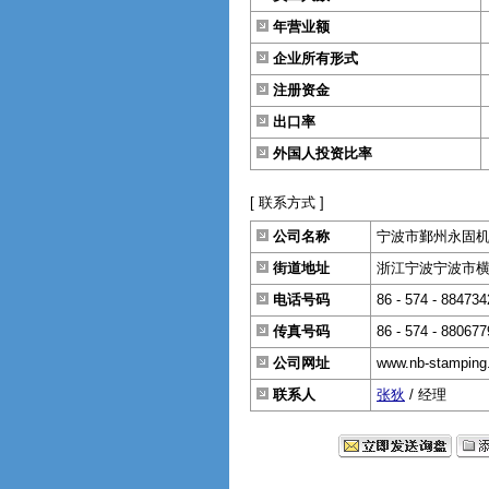
年营业额
企业所有形式
注册资金
出口率
外国人投资比率
[ 联系方式 ]
公司名称
宁波市鄞州永固
街道地址
浙江宁波宁波市横溪
电话号码
86 - 574 - 88473
传真号码
86 - 574 - 880677
公司网址
www.nb-stamping
联系人
张狄
/ 经理