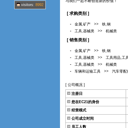
与我们一起不断创造新的价值！
visitors:
8992
[ 求购类别 ]
-
>>
金属,矿产
铁,钢
-
>>
工具,器械类
机械类
[ 销售类别 ]
-
>>
金属,矿产
铁,钢
-
>>
工具,器械类
工具用品,工
-
>>
工具,器械类
机械类
-
>>
车辆和运输工具
汽车零配
[ 公司概况 ]
注册日
您在EC21的身份
经营模式
公司成立时间
员工人数